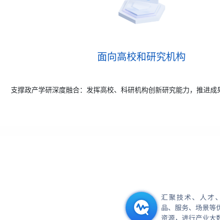
面向高校和研究机构
支撑政产学研深度融合：发挥高校、科研机构创新研究能力，推进成