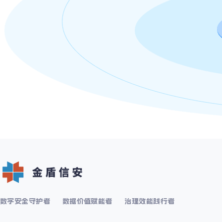
数字安全守护者
数据价值赋能者
治理效能践行者